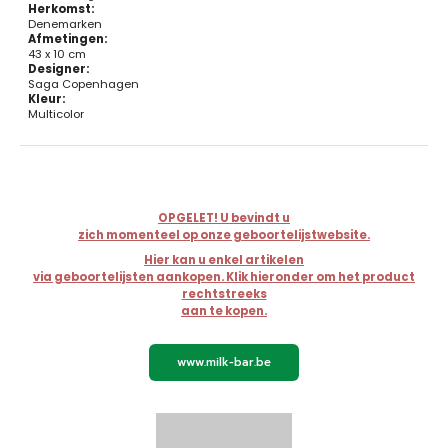
Herkomst:
Denemarken
Afmetingen:
43 x 10 cm
Designer:
Saga Copenhagen
Kleur:
Multicolor
OPGELET! U bevindt u
zich momenteel op onze geboortelijstwebsite.
Hier kan u enkel artikelen
via geboortelijsten aankopen. Klik hieronder om het product
rechtstreeks
aan te kopen.
www.milk-bar.be