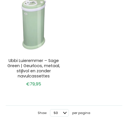
Ubbi Luieremmer – Sage
Green | Geurloos, metaal,
stijlvol en zonder
navulcassettes
€79,95
Show
per pagina