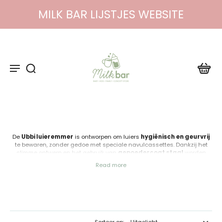
MILK BAR LIJSTJES WEBSITE
De
Ubbi luieremmer
is ontworpen om luiers
hygiënisch en geurvrij
te bewaren, zonder gedoe met speciale navulcassettes. Dankzij het
slimme ontwerp en het gebruik van
gepoedercoat staal
worden
nare geurtjes effectief binnengehouden, wat zorgt voor een frisse
Read more
babykamer.
De luieremmer is eenvoudig in gebruik en compatibel met
standaard
vuilniszakken
, wat hem niet alleen praktisch maar ook
budgetvriendelijk maakt. Het kindveilige schuifsysteem voorkomt dat
kleine handjes de emmer openen, terwijl het ruime formaat ideaal is
voor dagelijks gebruik.