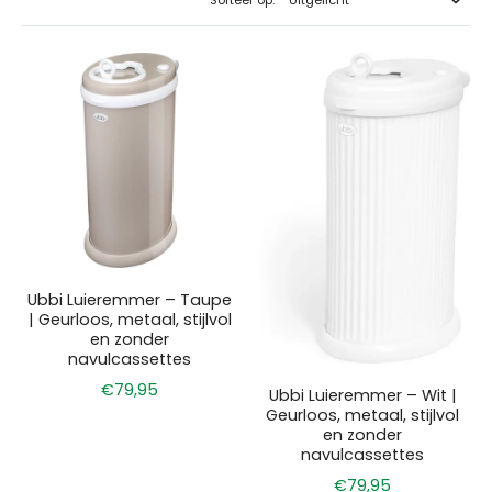
Sorteer op:
Met zijn strakke, moderne uitstraling past de Ubbi luieremmer
moeiteloos in elke babykamer of badkamer. Bij Milk Bar kiezen we Ubbi
omdat hij functionaliteit, veiligheid en design combineert — een
betrouwbare oplossing voor elk verschoningsmoment.
Ubbi Luieremmer – Taupe
| Geurloos, metaal, stijlvol
en zonder
navulcassettes
€79,95
Ubbi Luieremmer – Wit |
Geurloos, metaal, stijlvol
en zonder
navulcassettes
€79,95