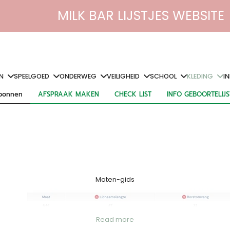
MILK BAR LIJSTJES WEBSITE
N
SPEELGOED
ONDERWEG
VEILIGHEID
SCHOOL
KLEDING
I
bonnen
AFSPRAAK MAKEN
CHECK LIST
INFO GEBOORTELIJ
bonnen
AFSPRAAK MAKEN
CHECK LIST
INFO GEBOORTELIJ
Maten-gids
Read more