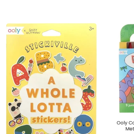
Ooly Ca
Met