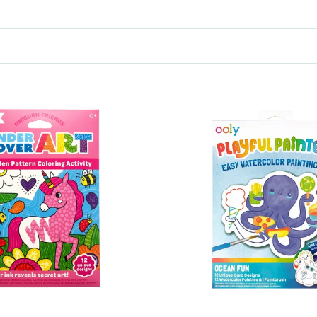
nutselsets
– met OOLY maak je van elk moment een creatief avontuu
Waarom kiezen voor OOLY?
Alle producten zijn ontworpen met oog voor kinderen – veilig in gebrui
en, schrijven, knippen, plakken… Met OOLY gaan kinderen spelenderw
l én praktisch cadeau? De producten van OOLY zijn ideaal voor verja
OOLY bij Milk Bar
OOLY producten
, met liefde uitgekozen voor creatieve kids. Snelle lev