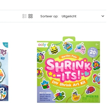
r.
Sorteer op:
k en vrij van schadelijke stoffen.
ijs aan de slag met hun verbeelding.
ardagen, schoolstart of creatieve verrassingen.
ering en altijd een beetje extra magie in je bestelling!