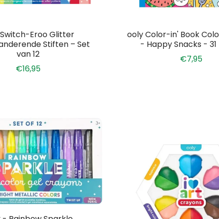
 Switch-Eroo Glitter
ooly Color-in' Book Col
anderende Stiften – Set
- Happy Snacks - 31
van 12
€7,95
€16,95
 - Rainbow Sparkle