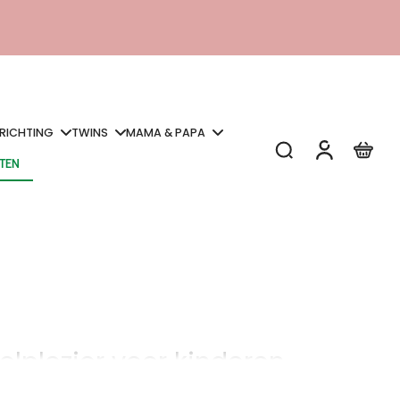
NRICHTING
TWINS
MAMA & PAPA
STEN
STEN
elplezier voor kinderen
eurpotloden en stiften
tot
notitieboekjes, stickers, verf en