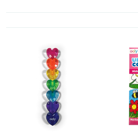
k
Kindvriendelijk en veilig:
Creativiteit stimuleren:
Teken
Perfect als cadeau:
Zoek je een originee
Bij Milk Bar vind je een ruime selectie van de leukste