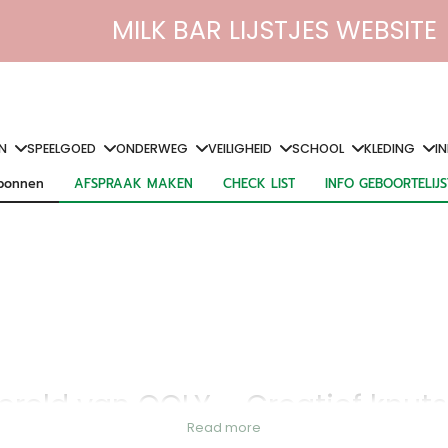
MILK BAR LIJSTJES WEBSITE
N
SPEELGOED
ONDERWEG
VEILIGHEID
SCHOOL
KLEDING
I
bonnen
AFSPRAAK MAKEN
CHECK LIST
INFO GEBOORTELIJ
bonnen
AFSPRAAK MAKEN
CHECK LIST
INFO GEBOORTELIJ
ereld van OOLY – Creatief knuts
Read more
ucten waarmee kinderen hun fantasie de vrije loop kunnen laten. Van
kl