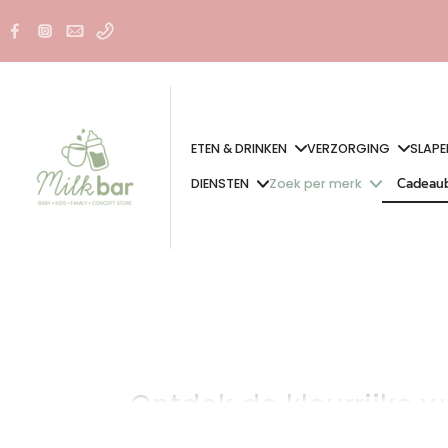
Doorgaan
naar
artikel
ETEN & DRINKEN
VERZORGING
SLAPE
Cadeau
DIENSTEN
Zoek per merk
Cadeau
Ontdek de kleurrijke w
OOLY staat bekend om zijn originele, vrolijke en veilige prod