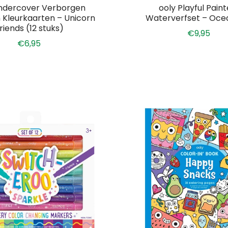
ndercover Verborgen
ooly Playful Paint
 Kleurkaarten – Unicorn
Waterverfset – Oce
riends (12 stuks)
€9,95
€6,95