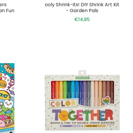
ers
ooly Shrink-its! DIY Shrink Art Kit
an Fun
- Garden Pals
€14,95