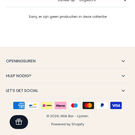
Sorteer op:
als fietskar, maar vaak ook in te zetten als wandelwagen, jogger of
zelfs als ski-trailer. Zo heb je met één aankoop een
veelzijdige
oplossing
voor al je uitstappen.
Sorry, er zijn geen producten in deze collectie
Thule Chariot – de allround fietskar
De
Thule Chariot
is misschien wel de bekendste serie binnen het
assortiment. Deze modellen combineren een robuust frame met
optimaal comfort voor ouder en kind. Ze zijn voorzien van verstelbare
vering, ruime zitplaatsen en grote ramen die zorgen voor lichtinval én
zicht op de wereld.
Thule Chariot Cross
– extra comfortabel dankzij verstelbare
OPENINGSUREN
stoelen, verbeterde vering en meer opslagruimte. Perfect voor
actieve gezinnen die de fietskar ook willen gebruiken voor joggen
of wandelen.
HULP NODIG?
Thule Chariot Sport
– het meest complete model met premium
functies zoals schijfremmen, volledig verstelbare stoelen en
maximale ventilatie. Ideaal voor intensief gebruik en sportieve
LET’S GET SOCIAL
ouders.
Voor één of twee kinderen
Een groot voordeel van de
Thule fietskar
is dat je kunt kiezen uit
modellen voor één of twee kinderen. Een
Thule fietskar voor 2
© 2026,
Milk Bar - Lijsten
.
kinderen
biedt ruimte en comfort, zodat broertjes en zusjes gezellig
samen kunnen meerijden. De stoelen zijn ergonomisch ontworpen en
Powered by Shopify
beschikken vaak over een vijfpuntsgordel, zodat je kinderen altijd
veilig zitten.