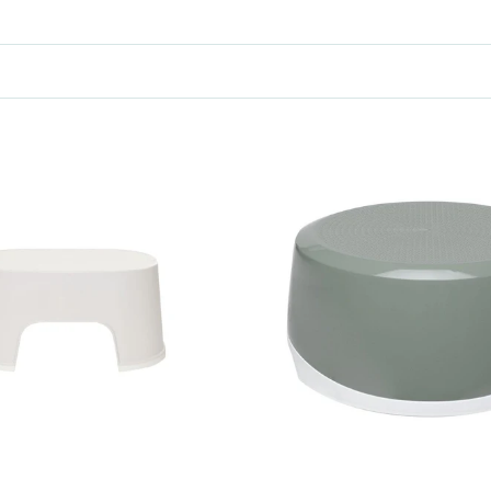
jes en trapjes kopen
, speciaal ontworpen voor baby’s en peuters. V
oplossing die past bij jouw gezin.
Waarom een opstapje gebruiken?
✔️
Zelfstandig leren
– je kindje kan zelf bij de wastafel of het toilet.
✔️
Veilig en stabiel
– voorzien van antislip en stevige materialen.
✔️
Praktisch formaat
– makkelijk te verplaatsen in huis.
✔️
Stimuleert zelfvertrouwen
– peuters voelen zich trots en groot.
 betrek je je kind actief bij dagelijkse routines, van tandenpoetsen t
Leertorens – extra stevig en multifunctioneel
d volgens de Montessori-filosofie. Een leertoren is groter en steviger
deelnemen in de keuken of bij de tafel.
Childhome leertoren
or is hij een stuk steviger dan een gewoon opstapje en gaat hij jare
vaardigheden te leren.
Ette Tete leertoren
ikt worden als klassiek opstapje, maar ook eenvoudig worden omgevor
kindje en blijft hij praktisch, ook na de peuterfase.