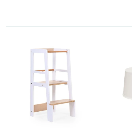
Bij ons vind je een zorgvuldig geselecteerde collectie
opstap
Met een opstapje
Naast kleine opstapjes zijn er ook
leertorens
, speciaal ontwikkel
De
Childhome leertoren
kan tot wel
100 kg dragen
. Hierdo
De
Ette Tete leertoren
is bijzonder veelzijdig. Hij kan gebru