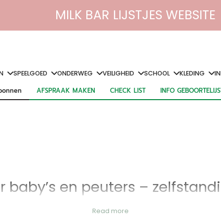
MILK BAR LIJSTJES WEBSITE
N
SPEELGOED
ONDERWEG
VEILIGHEID
SCHOOL
KLEDING
I
bonnen
AFSPRAAK MAKEN
CHECK LIST
INFO GEBOORTELIJ
bonnen
AFSPRAAK MAKEN
CHECK LIST
INFO GEBOORTELIJ
r baby’s en peuters – zelfstan
el voor peuters. Het helpt kinderen net dat beetje hoger te komen b
Read more
leren plassen. Zo stimuleer je de
zelfstandigheid
van je kindje op een