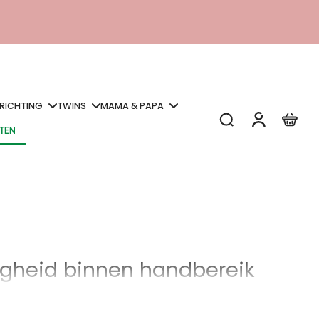
NRICHTING
TWINS
MAMA & PAPA
STEN
STEN
digheid binnen handbereik
ij de wastafel of het toilet, zodat ze hun handen kunnen wassen
 veilige manier.