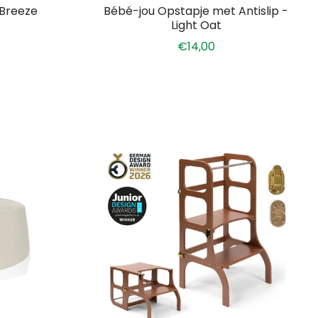
 Breeze
Bébé-jou Opstapje met Antislip -
Light Oat
€14,00
tsen.
.