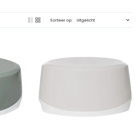
an compacte opstapjes tot stevige leertorens: er is altijd een
Sorteer op:
ot handen wassen.
, zodat kinderen veilig op werkhoogte kunnen staan en actief kunnen
nlang mee. Perfect om samen te koken of spelenderwijs nieuwe
md tot
tafeltje met stoeltje
. Zo groeit de leertoren mee met je