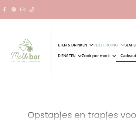
Doorgaan
naar
artikel
ETEN & DRINKEN
VERZORGING
SLAPE
Cadeau
DIENSTEN
Zoek per merk
Cadeau
Opstapjes en trapjes voo
Een
opstapje of trapje
is een eenvoudig maar onmisbaar hulpmidd
of zelfstandig 