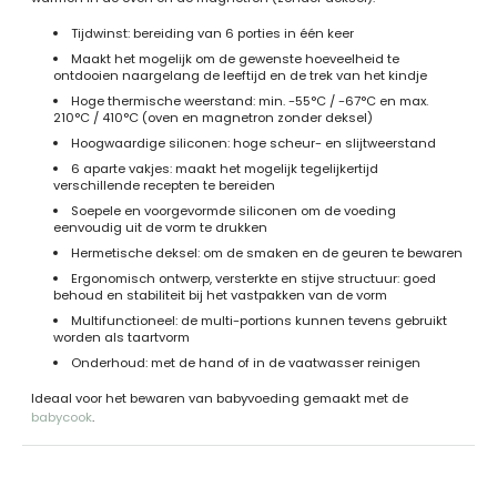
Tijdwinst: bereiding van 6 porties in één keer
Maakt het mogelijk om de gewenste hoeveelheid te
ontdooien naargelang de leeftijd en de trek van het kindje
Hoge thermische weerstand: min. -55°C / -67°C en max.
210°C / 410°C (oven en magnetron zonder deksel)
Hoogwaardige siliconen: hoge scheur- en slijtweerstand
6 aparte vakjes: maakt het mogelijk tegelijkertijd
verschillende recepten te bereiden
Soepele en voorgevormde siliconen om de voeding
eenvoudig uit de vorm te drukken
Hermetische deksel: om de smaken en de geuren te bewaren
Ergonomisch ontwerp, versterkte en stijve structuur: goed
behoud en stabiliteit bij het vastpakken van de vorm
Multifunctioneel: de multi-portions kunnen tevens gebruikt
worden als taartvorm
Onderhoud: met de hand of in de vaatwasser reinigen
Ideaal voor het bewaren van babyvoeding gemaakt met de
babycook
.