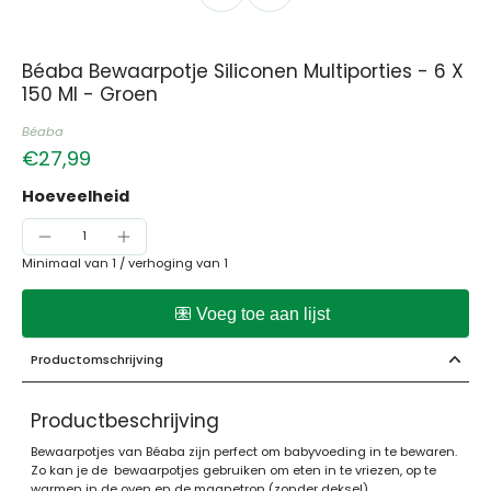
Béaba Bewaarpotje Siliconen Multiporties - 6 X
150 Ml - Groen
Béaba
€27,99
Hoeveelheid
Minimaal van 1 /
verhoging van 1
Productomschrijving
Productbeschrijving
Bewaarpotjes van Béaba zijn
perfect om
babyvoeding
in te bewaren.
Zo kan je de bewaarpotjes gebruiken om eten in te vriezen, op te
warmen in de oven en de magnetron (zonder deksel).