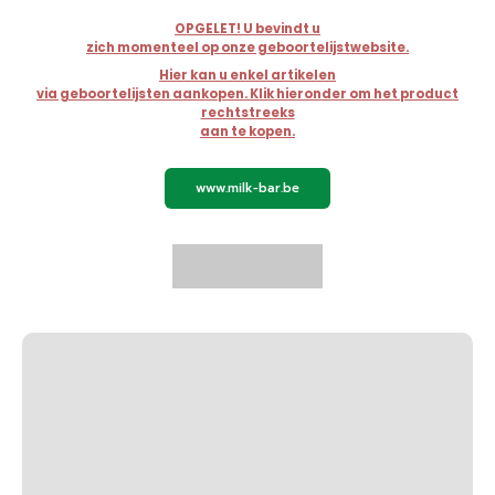
OPGELET! U bevindt u
zich momenteel op onze geboortelijstwebsite.
Hier kan u enkel artikelen
via geboortelijsten aankopen. Klik hieronder om het product
rechtstreeks
aan te kopen.
www.milk-bar.be