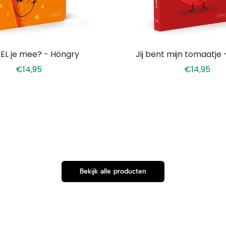
 toe aan winkelwagen
Voeg toe aan winkel
EL je mee? - Höngry
Jij bent mijn tomaatje
€14,95
€14,95
Bekijk alle producten