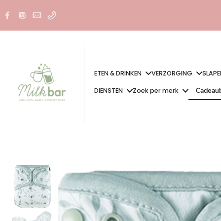
Doorgaan
naar
artikel
ETEN & DRINKEN
VERZORGING
SLAPE
Cadeau
DIENSTEN
Zoek per merk
Cadeau
Ga
naar
productinformatie