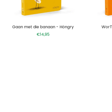
Voeg toe aan winkelwagen
Voeg
Gaan met die banaan - Höngry
WorT
€14,95