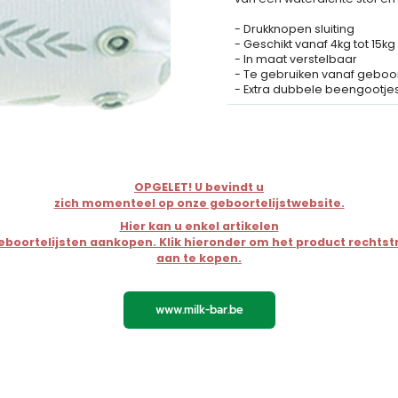
- Drukknopen sluiting
- Geschikt vanaf 4kg tot 15kg
- In maat verstelbaar
- Te gebruiken vanaf geboort
- Extra dubbele beengootje
OPGELET! U bevindt u
zich momenteel op onze geboortelijstwebsite.
Hier kan u enkel artikelen
geboortelijsten aankopen. Klik hieronder om het product rechtst
aan te kopen.
www.milk-bar.be