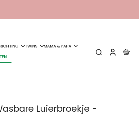
NRICHTING
TWINS
MAMA & PAPA
STEN
STEN
asbare Luierbroekje -