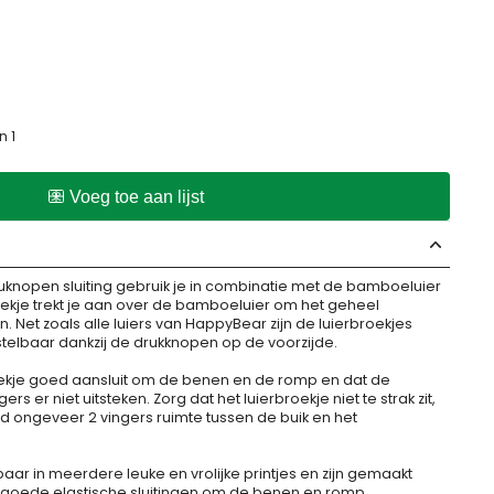
n 1
uknopen sluiting gebruik je in combinatie met de bamboeluier
ekje trekt je aan over de bamboeluier om het geheel
n. Net zoals alle luiers van HappyBear zijn de luierbroekjes
elbaar dankzij de drukknopen op de voorzijde.
oekje goed aansluit om de benen en de romp en dat de
s er niet uitsteken. Zorg dat het luierbroekje niet te strak zit,
ud ongeveer 2 vingers ruimte tussen de buik en het
gbaar in meerdere leuke en vrolijke printjes en zijn gemaakt
n goede elastische sluitingen om de benen en romp