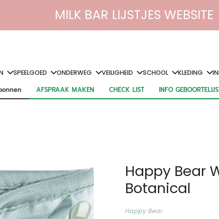
MILK BAR LIJSTJES WEBSITE
N
SPEELGOED
ONDERWEG
VEILIGHEID
SCHOOL
KLEDING
I
bonnen
AFSPRAAK MAKEN
CHECK LIST
INFO GEBOORTELIJ
bonnen
AFSPRAAK MAKEN
CHECK LIST
INFO GEBOORTELIJ
Happy Bear W
Botanical
Happy Bear