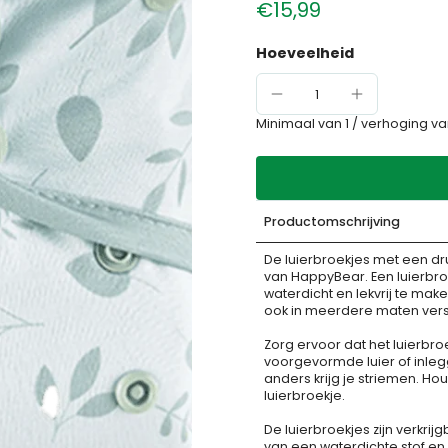
€15,99
Hoeveelheid
Minimaal van 1 /
verhoging va
Productomschrijving
De luierbroekjes met een dr
van HappyBear. Een luierbro
waterdicht en lekvrij te make
ook in meerdere maten verst
Zorg ervoor dat het luierbr
voorgevormde luier of inlegger
anders krijg je striemen. Ho
luierbroekje.
De luierbroekjes zijn verkrij
van een waterdichte stof e