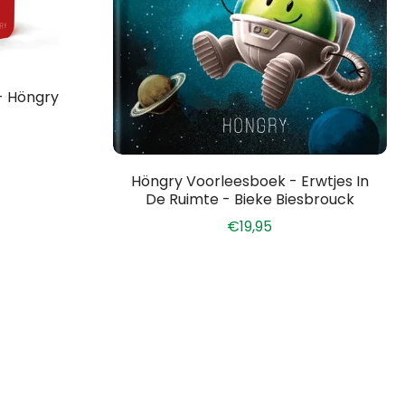
wagen
 - Höngry
Voeg toe aan winkelwagen
Höngry Voorleesboek - Erwtjes In
De Ruimte - Bieke Biesbrouck
€19,95