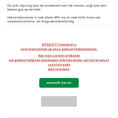
De anti-slip ring aan de onderkant van het servies zorgt voor een
betere grip op de tafel.
Het kinderservies is niet alleen BPA-vrij en zeer licht, maar ook
vaatwasmachine- en magnetronbestendig.
OPGELET! U bevindt u
zich momenteel op onze geboortelijstwebsite.
Hier kan u enkel artikelen
via geboortelijsten aankopen. Klik hieronder om het product
rechtstreeks
aan te kopen.
www.milk-bar.be